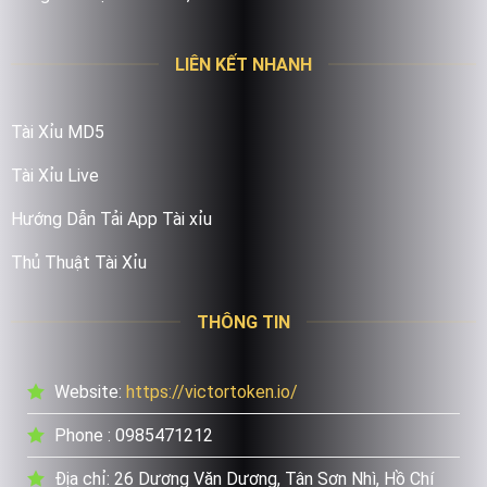
LIÊN KẾT NHANH
Tài Xỉu MD5
Tài Xỉu Live
Hướng Dẫn Tải App Tài xỉu
Thủ Thuật Tài Xỉu
THÔNG TIN
Website:
https://victortoken.io/
Phone : 0985471212
Địa chỉ: 26 Dương Văn Dương, Tân Sơn Nhì, Hồ Chí