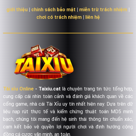
giới thiệu
|
chính sách bảo mật
|
miễn trừ trách nhiệm
|
chơi có trách nhiệm
|
liên hệ
Tài xỉu Online
- Taixiu.cat
là chuyên trang tin tức tổng hợp,
cung cấp cái nhìn toàn cảnh và đánh giá khách quan về các
cổng game, nhà cái Tài Xỉu uy tín nhất hiện nay. Dựa trên dữ
liệu nạp rút thực tế và kiểm chứng thuật toán MD5 minh
bạch, chúng tôi mang đến hệ sinh thái thông tin chuẩn xác,
cam kết bảo vệ quyền lợi người chơi và định hướng cộng
đồng cá cược văn minh, an toàn.