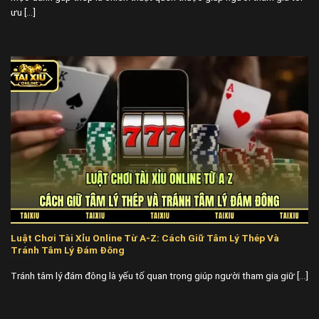
ưu [...]
Luật Chơi Tài Xỉu Online Từ A-Z: Cách Giữ Tâm Lý Thép Và
Tránh Tâm Lý Đám Đông
Tránh tâm lý đám đông là yếu tố quan trọng giúp người tham gia giữ [...]