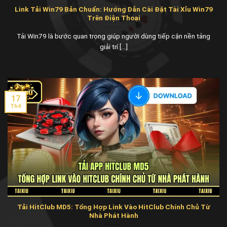
Link Tải Win79 Bản Chuẩn: Hướng Dẫn Cài Đặt Tài Xỉu Win79
Trên Điện Thoại
Tải Win79 là bước quan trọng giúp người dùng tiếp cận nền tảng
giải trí [...]
17
Th4
Tải HitClub MD5: Tổng Hợp Link Vào HitClub Chính Chủ Từ
Nhà Phát Hành