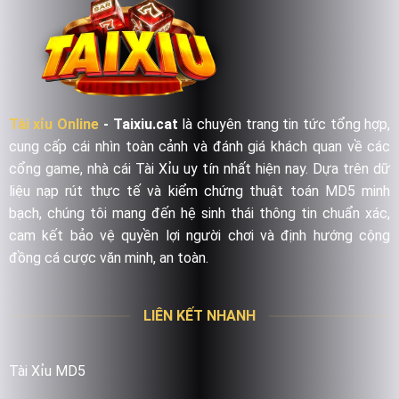
Tài xỉu Online
- Taixiu.cat
là chuyên trang tin tức tổng hợp,
cung cấp cái nhìn toàn cảnh và đánh giá khách quan về các
cổng game, nhà cái Tài Xỉu uy tín nhất hiện nay. Dựa trên dữ
liệu nạp rút thực tế và kiểm chứng thuật toán MD5 minh
bạch, chúng tôi mang đến hệ sinh thái thông tin chuẩn xác,
cam kết bảo vệ quyền lợi người chơi và định hướng cộng
đồng cá cược văn minh, an toàn.
LIÊN KẾT NHANH
Tài Xỉu MD5