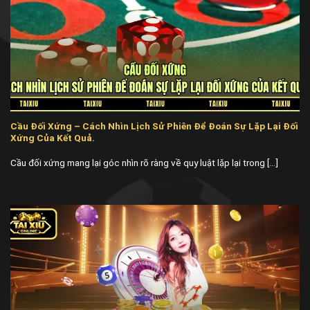
Cầu Đối Xứng – Cách Nhìn Lịch Sử Phiên Để Đoán Sự Lặp Lại Đối
Xứng Của Kết Quả.
Cầu đối xứng mang lại góc nhìn rõ ràng về quy luật lặp lại trong [...]