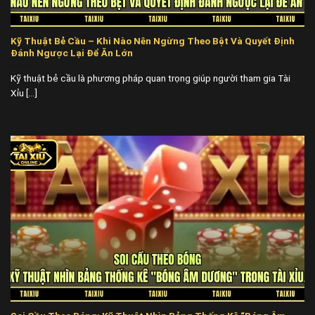
Kỹ Thuật Bẻ Cầu – Khi Nào Nên Ngừng Theo Bệt Và Quyết Định
Đánh Ngược Lại Để Ăn Lớn
Kỹ thuật bẻ cầu là phương pháp quan trọng giúp người tham gia Tài
Xỉu [...]