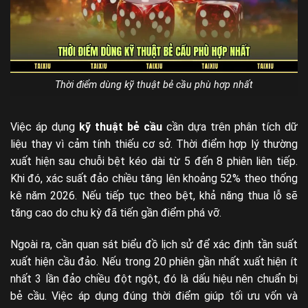
Thời điểm dùng kỹ thuật bẻ cầu phù hợp nhất
Việc áp dụng
kỹ thuật bẻ cầu
cần dựa trên phân tích dữ
liệu thay vì cảm tính thiếu cơ sở. Thời điểm hợp lý thường
xuất hiện sau chuỗi bệt kéo dài từ 5 đến 8 phiên liên tiếp.
Khi đó, xác suất đảo chiều tăng lên khoảng 52% theo thống
kê năm 2026. Nếu tiếp tục theo bệt, khả năng thua lỗ sẽ
tăng cao do chu kỳ đã tiến gần điểm phá vỡ.
Ngoài ra, cần quan sát biểu đồ lịch sử để xác định tần suất
xuất hiện cầu đảo. Nếu trong 20 phiên gần nhất xuất hiện ít
nhất 3 lần đảo chiều đột ngột, đó là dấu hiệu nên chuẩn bị
bẻ cầu. Việc áp dụng đúng thời điểm giúp tối ưu vốn và