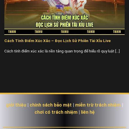
Cách Tính Điểm Xúc Xắc – Đọc Lịch Sử Phiên Tài Xỉu Live
Cách tính điểm xúc xắc là nền tảng quan trọng để hiểu rõ quy luật [...]
giới thiệu
|
chính sách bảo mật
|
miễn trừ trách nhiệm
|
chơi có trách nhiệm
|
liên hệ