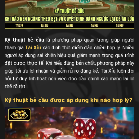
Kỹ thuật bẻ cầu
là phương pháp quan trọng giúp người
tham gia
Tài Xỉu
xác định thời điểm đảo chiều hợp lý. Nhiều
người áp dụng sai khiến hiệu quả giảm mạnh trong quá trình
đặt cược thực tế. Khi hiểu đúng bản chất, phương pháp này
giúp tối ưu lợi nhuận và giảm rủi ro đáng kể. Tài Xỉu luôn đòi
hỏi tư duy linh hoạt nên việc đọc cầu chính xác mang lại lợi
thế rõ rệt.
Kỹ thuật bẻ cầu được áp dụng khi nào hợp lý?