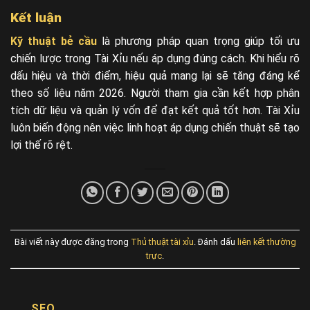
Kết luận
Kỹ thuật bẻ cầu
là phương pháp quan trọng giúp tối ưu
chiến lược trong Tài Xỉu nếu áp dụng đúng cách. Khi hiểu rõ
dấu hiệu và thời điểm, hiệu quả mang lại sẽ tăng đáng kể
theo số liệu năm 2026. Người tham gia cần kết hợp phân
tích dữ liệu và quản lý vốn để đạt kết quả tốt hơn. Tài Xỉu
luôn biến động nên việc linh hoạt áp dụng chiến thuật sẽ tạo
lợi thế rõ rệt.
Bài viết này được đăng trong
Thủ thuật tài xỉu
. Đánh dấu
liên kết thường
trực
.
SEO