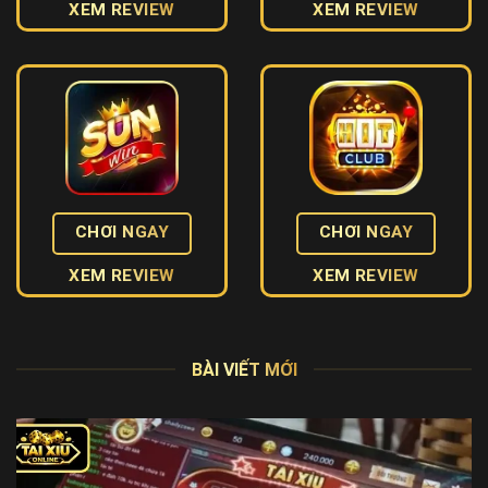
XEM REVIEW
XEM REVIEW
CHƠI NGAY
CHƠI NGAY
XEM REVIEW
XEM REVIEW
BÀI VIẾT MỚI