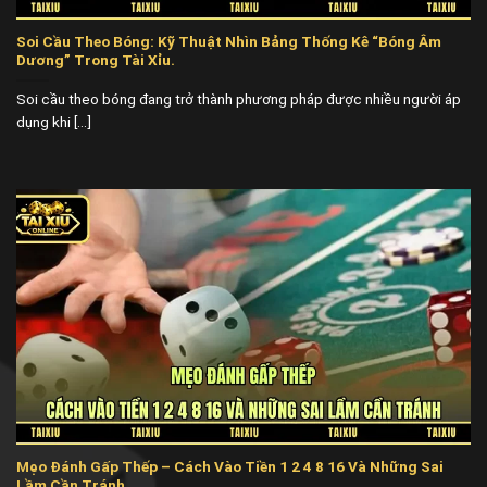
Soi Cầu Theo Bóng: Kỹ Thuật Nhìn Bảng Thống Kê “Bóng Âm
Dương” Trong Tài Xỉu.
Soi cầu theo bóng đang trở thành phương pháp được nhiều người áp
dụng khi [...]
Mẹo Đánh Gấp Thếp – Cách Vào Tiền 1 2 4 8 16 Và Những Sai
Lầm Cần Tránh