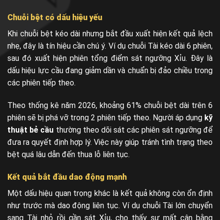
Chuỗi bệt có dấu hiệu yếu
Khi chuỗi bệt kéo dài nhưng bắt đầu xuất hiện kết quả lệch
nhẹ, đây là tín hiệu cần chú ý. Ví dụ chuỗi Tài kéo dài 6 phiên,
sau đó xuất hiện phiên tổng điểm sát ngưỡng Xỉu. Đây là
dấu hiệu lực cầu đang giảm dần và chuẩn bị đảo chiều trong
các phiên tiếp theo.
Theo thống kê năm 2026, khoảng 61% chuỗi bệt dài trên 6
phiên sẽ bị phá vỡ trong 2 phiên tiếp theo. Người áp dụng
kỹ
thuật bẻ cầu
thường theo dõi sát các phiên sát ngưỡng để
đưa ra quyết định hợp lý. Việc này giúp tránh tình trạng theo
bệt quá lâu dẫn đến thua lỗ liên tục.
Kết quả bắt đầu dao động mạnh
Một dấu hiệu quan trọng khác là kết quả không còn ổn định
như trước mà dao động liên tục. Ví dụ chuỗi Tài lớn chuyển
sang Tài nhỏ rồi gần sát Xỉu, cho thấy sự mất cân bằng