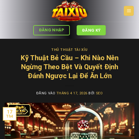
Bỏ
qua
nội
dung
ĐĂNG NHẬP
ĐĂNG KÝ
THỦ THUẬT TÀI XỈU
Kỹ Thuật Bẻ Cầu – Khi Nào Nên
Ngừng Theo Bệt Và Quyết Định
Đánh Ngược Lại Để Ăn Lớn
ĐĂNG VÀO
THÁNG 4 17, 2026
BỞI
SEO
17
Th4