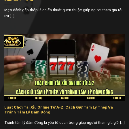
Mẹo đánh gấp thếp là chiến thuật quen thuộc giúp người tham gia tối
ưu [...]
Luật Chơi Tài Xỉu Online Từ A-Z: Cách Giữ Tâm Lý Thép Và
Tránh Tâm Lý Đám Đông
Tránh tâm lý đám đông là yếu tố quan trọng giúp người tham gia giữ [...]