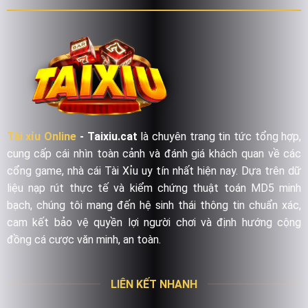
Tài xỉu Online
- Taixiu.cat
là chuyên trang tin tức tổng hợp,
cung cấp cái nhìn toàn cảnh và đánh giá khách quan về các
cổng game, nhà cái Tài Xỉu uy tín nhất hiện nay. Dựa trên dữ
liệu nạp rút thực tế và kiểm chứng thuật toán MD5 minh
bạch, chúng tôi mang đến hệ sinh thái thông tin chuẩn xác,
cam kết bảo vệ quyền lợi người chơi và định hướng cộng
đồng cá cược văn minh, an toàn.
LIÊN KẾT NHANH