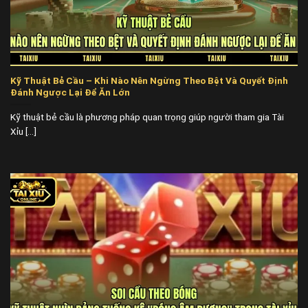
Kỹ Thuật Bẻ Cầu – Khi Nào Nên Ngừng Theo Bệt Và Quyết Định
Đánh Ngược Lại Để Ăn Lớn
Kỹ thuật bẻ cầu là phương pháp quan trọng giúp người tham gia Tài
Xỉu [...]