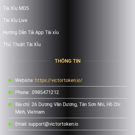
Tài Xỉu MD5
Tài Xỉu Live
Hướng Dẫn Tải App Tài xỉu
Thủ Thuật Tài Xỉu
THÔNG TIN
Website:
https://victortoken.io/
Phone : 0985471212
Địa chỉ: 26 Dương Văn Dương, Tân Sơn Nhì, Hồ Chí
Minh, Vietnam
Email:
support@victortoken.io