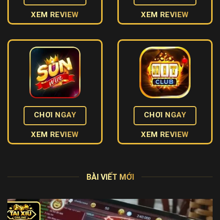
XEM REVIEW
XEM REVIEW
CHƠI NGAY
CHƠI NGAY
XEM REVIEW
XEM REVIEW
BÀI VIẾT MỚI