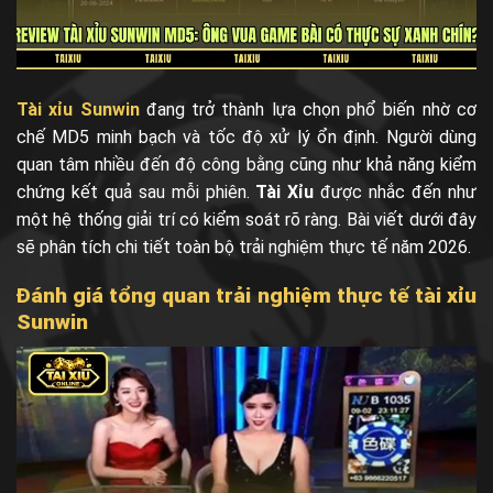
Tài xỉu Sunwin
đang trở thành lựa chọn phổ biến nhờ cơ
chế MD5 minh bạch và tốc độ xử lý ổn định. Người dùng
quan tâm nhiều đến độ công bằng cũng như khả năng kiểm
chứng kết quả sau mỗi phiên.
Tài Xỉu
được nhắc đến như
một hệ thống giải trí có kiểm soát rõ ràng. Bài viết dưới đây
sẽ phân tích chi tiết toàn bộ trải nghiệm thực tế năm 2026.
Đánh giá tổng quan trải nghiệm thực tế tài xỉu
Sunwin