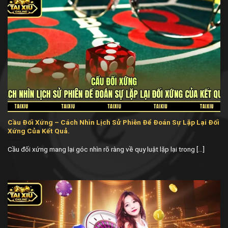
Cầu Đối Xứng – Cách Nhìn Lịch Sử Phiên Để Đoán Sự Lặp Lại Đối
Xứng Của Kết Quả.
Cầu đối xứng mang lại góc nhìn rõ ràng về quy luật lặp lại trong [...]