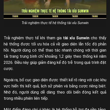
Trải nghiệm thực tế hệ thống tài xỉu Sunwin
Trải nghiệm thực tế khi tham gia
tài xỉu Sunwin
cho thấy
hệ thống được tối ưu hóa cả về giao diện lẫn tốc độ phản
hồi. Người dùng có thể thao tác nhanh chóng với thời gian
tải trang trung bình chỉ khoảng 1,2 giây theo thống kê năm
2026. Điều này giúp giảm đáng kể độ trễ trong quá trình đặt
cược.
Ngoài ra, bố cục giao diện được thiết kế rõ ràng với các khu
vực hiển thị kết quả, lịch sử phiên và bảng cược riêng biệt.
Nhờ đó, người dùng dễ dàng theo dõi biến động kết quả
trong nhiều phiên liên tiếp.
Một điểm đáng chú ý khác là hệ thống hỗ trợ đa nền tảng,