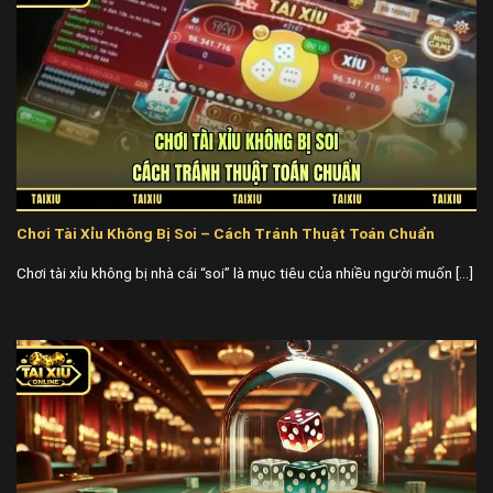
Chơi Tài Xỉu Không Bị Soi – Cách Tránh Thuật Toán Chuẩn
Chơi tài xỉu không bị nhà cái “soi” là mục tiêu của nhiều người muốn [...]