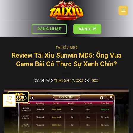
Bỏ
qua
nội
dung
ĐĂNG NHẬP
ĐĂNG KÝ
TÀI XỈU MD5
Review Tài Xỉu Sunwin MD5: Ông Vua
Game Bài Có Thực Sự Xanh Chín?
ĐĂNG VÀO
THÁNG 4 17, 2026
BỞI
SEO
17
Th4