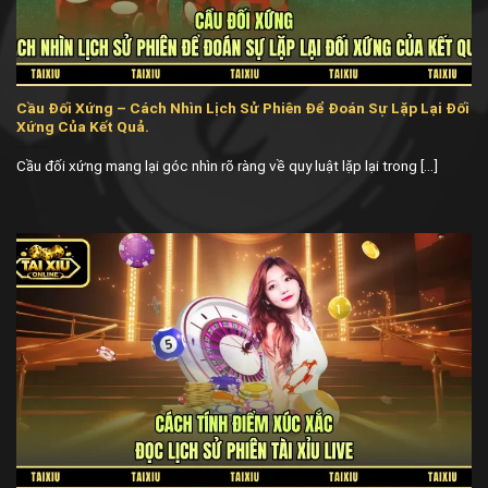
Cầu Đối Xứng – Cách Nhìn Lịch Sử Phiên Để Đoán Sự Lặp Lại Đối
Xứng Của Kết Quả.
Cầu đối xứng mang lại góc nhìn rõ ràng về quy luật lặp lại trong [...]