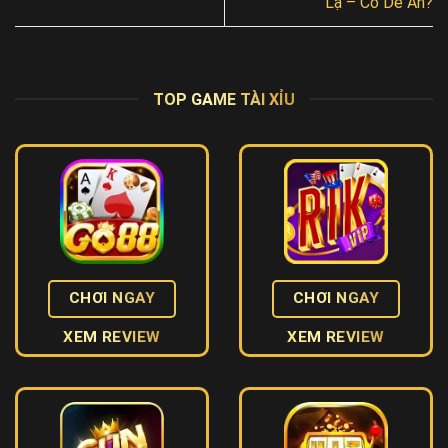
Lạ – Có Dễ Ăn?
TOP GAME TÀI XỈU
CHƠI NGAY
CHƠI NGAY
XEM REVIEW
XEM REVIEW