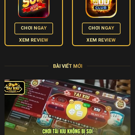
CHƠI NGAY
CHƠI NGAY
XEM REVIEW
XEM REVIEW
BÀI VIẾT MỚI