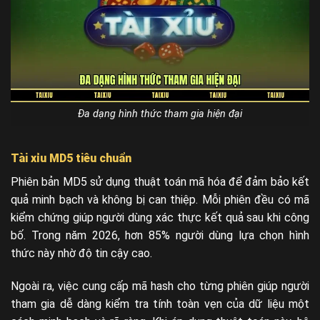
Đa dạng hình thức tham gia hiện đại
Tài xỉu MD5 tiêu chuẩn
Phiên bản MD5 sử dụng thuật toán mã hóa để đảm bảo kết
quả minh bạch và không bị can thiệp. Mỗi phiên đều có mã
kiểm chứng giúp người dùng xác thực kết quả sau khi công
bố. Trong năm 2026, hơn 85% người dùng lựa chọn hình
thức này nhờ độ tin cậy cao.
Ngoài ra, việc cung cấp mã hash cho từng phiên giúp người
tham gia dễ dàng kiểm tra tính toàn vẹn của dữ liệu một