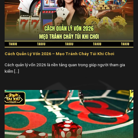
Cách Quản Lý Vốn 2026 – Mẹo Tránh Cháy Túi Khi Chơi
Cách quản lý vốn 2026 là nền tảng quan trọng giúp người tham gia
kiểm [...]