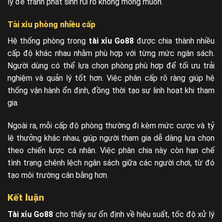
lý để tránh phát sinh rủi ro không mong muốn.
Tài xỉu phòng nhiều cấp
Hệ thống phòng trong
tài xỉu Go88
được chia thành nhiều
cấp độ khác nhau nhằm phù hợp với từng mức ngân sách.
Người dùng có thể lựa chọn phòng phù hợp để tối ưu trải
nghiệm và quản lý tốt hơn. Việc phân cấp rõ ràng giúp hệ
thống vận hành ổn định, đồng thời tạo sự linh hoạt khi tham
gia.
Ngoài ra, mỗi cấp độ phòng thường đi kèm mức cược và tỷ
lệ thưởng khác nhau, giúp người tham gia dễ dàng lựa chọn
theo chiến lược cá nhân. Việc phân chia này còn hạn chế
tình trạng chênh lệch ngân sách giữa các người chơi, từ đó
tạo môi trường cân bằng hơn.
Kết luận
Tài xỉu Go88
cho thấy sự ổn định về hiệu suất, tốc độ xử lý