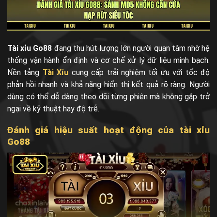
Tài xỉu Go88
đang thu hút lượng lớn người quan tâm nhờ hệ
thống vận hành ổn định và cơ chế xử lý dữ liệu minh bạch.
Nền tảng
Tài Xỉu
cung cấp trải nghiệm tối ưu với tốc độ
phản hồi nhanh và khả năng hiển thị kết quả rõ ràng. Người
dùng có thể dễ dàng theo dõi từng phiên mà không gặp trở
ngại về kỹ thuật hay độ trễ.
Đánh giá hiệu suất hoạt động của tài xỉu
Go88