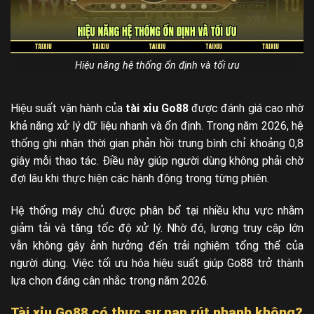
Hiệu năng hệ thống ổn định và tối ưu
Hiệu suất vận hành của
tài xỉu Go88
được đánh giá cao nhờ
khả năng xử lý dữ liệu nhanh và ổn định. Trong năm 2026, hệ
thống ghi nhận thời gian phản hồi trung bình chỉ khoảng 0,8
giây mỗi thao tác. Điều này giúp người dùng không phải chờ
đợi lâu khi thực hiện các hành động trong từng phiên.
Hệ thống máy chủ được phân bổ tại nhiều khu vực nhằm
giảm tải và tăng tốc độ xử lý. Nhờ đó, lượng truy cập lớn
vẫn không gây ảnh hưởng đến trải nghiệm tổng thể của
người dùng. Việc tối ưu hóa hiệu suất giúp Go88 trở thành
lựa chọn đáng cân nhắc trong năm 2026.
Tài xỉu Go88 có thực sự nạp rút nhanh không?