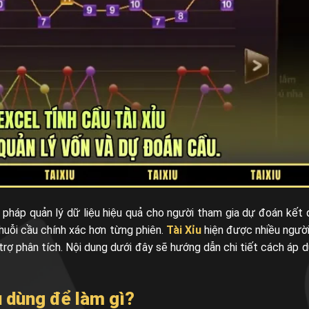
pháp quản lý dữ liệu hiệu quả cho người tham gia dự đoán kết 
huỗi cầu chính xác hơn từng phiên.
Tài Xỉu
hiện được nhiều ngườ
ợ phân tích. Nội dung dưới đây sẽ hướng dẫn chi tiết cách áp 
u dùng để làm gì?