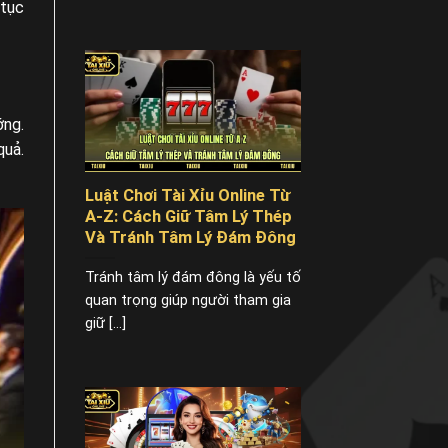
 tục
ớng.
quả.
Luật Chơi Tài Xỉu Online Từ
A-Z: Cách Giữ Tâm Lý Thép
Và Tránh Tâm Lý Đám Đông
Tránh tâm lý đám đông là yếu tố
quan trọng giúp người tham gia
giữ [...]