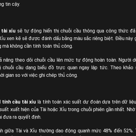
g tin cậy.
 tài xỉu
sẽ tự động hiển thị chuỗi cầu thông qua công thức đã
c Xỉu xen kẽ sẽ được đánh dấu bằng màu sắc riêng biệt. Điều này 
 mà không cần tính toán thủ công.
ả năng theo dõi chuỗi cầu lên mức tự động hoàn toàn. Người 
hị chuỗi cầu dạng biểu đồ trực quan ngay lập tức. Theo khảo 
i gian so với việc ghi chép thủ công.
 tính cầu tài xỉu
là tính toán xác suất dự đoán dựa trên dữ liệ
uất xuất hiện của Tài hoặc Xỉu trong chuỗi phiên gần nhất. Nhờ
i đưa ra quyết định.
ình giữa Tài và Xỉu thường dao động quanh mức 48% đến 52%.