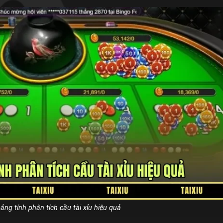
ng tính phân tích cầu tài xỉu hiệu quả