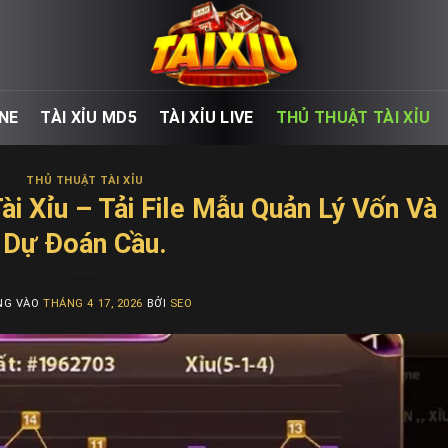
INE
TÀI XỈU MD5
TÀI XỈU LIVE
THỦ THUẬT TÀI XỈU
THỦ THUẬT TÀI XỈU
ài Xỉu – Tải File Mẫu Quản Lý Vốn Và
Dự Đoán Cầu.
NG VÀO
THÁNG 4 17, 2026
BỞI
SEO