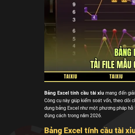
Bảng Excel tính cầu tài xỉu
mang đến giải 
Công cụ này giúp kiểm soát vốn, theo dõi c
dụng bảng Excel như một phương pháp hỗ tr
đúng cách trong năm 2026.
Bảng Excel tính cầu tài xỉ