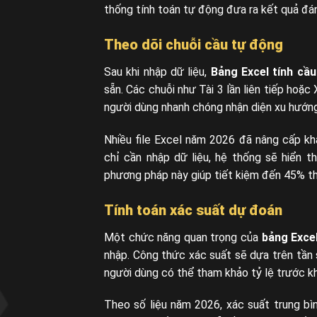
thống tính toán tự động đưa ra kết quả đán
Theo dõi chuỗi cầu tự động
Sau khi nhập dữ liệu,
Bảng Excel tính cầu
sẵn. Các chuỗi như Tài 3 lần liên tiếp hoặ
người dùng nhanh chóng nhận diện xu hướng
Nhiều file Excel năm 2026 đã nâng cấp kh
chỉ cần nhập dữ liệu, hệ thống sẽ hiển t
phương pháp này giúp tiết kiệm đến 45% thờ
Tính toán xác suất dự đoán
Một chức năng quan trọng của
bảng Excel
nhập. Công thức xác suất sẽ dựa trên tần s
người dùng có thể tham khảo tỷ lệ trước kh
Theo số liệu năm 2026, xác suất trung b