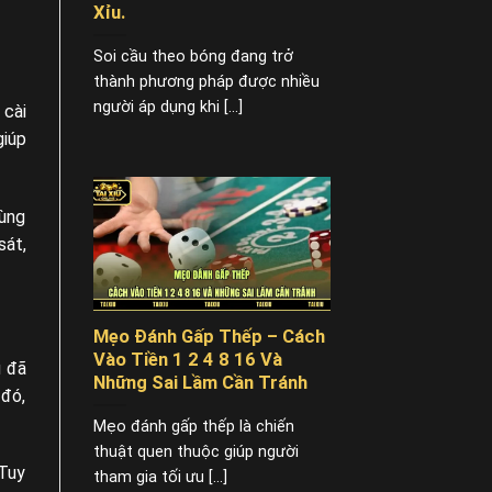
Xỉu.
Soi cầu theo bóng đang trở
thành phương pháp được nhiều
người áp dụng khi [...]
 cài
giúp
dùng
sát,
Mẹo Đánh Gấp Thếp – Cách
Vào Tiền 1 2 4 8 16 Và
u đã
Những Sai Lầm Cần Tránh
 đó,
Mẹo đánh gấp thếp là chiến
thuật quen thuộc giúp người
 Tuy
tham gia tối ưu [...]