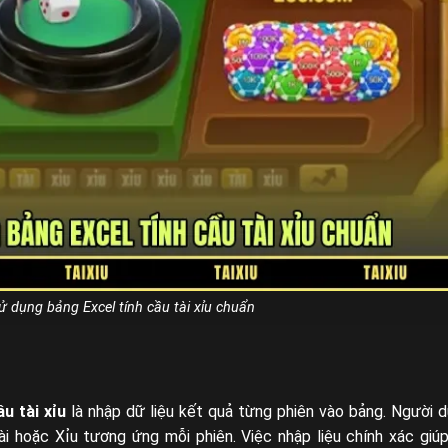
 dụng bảng Excel tính cầu tài xỉu chuẩn
ầu tài xỉu
là nhập dữ liệu kết quả từng phiên vào bảng. Người 
Tài hoặc Xỉu tương ứng mỗi phiên. Việc nhập liệu chính xác giú