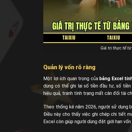
Giá trị thực tế t
Quản lý vốn rõ ràng
Một lợi ích quan trọng của
bảng Excel tính
dùng có thể ghi lại số tiền đầu tư, số tiề
hiệu quả, tránh tình trạng mất cân đối tài ch
Theo thống kê năm 2026, người sử dụng bả
Điều này cho thấy việc ghi chép chi tiết ma
Excel còn giúp người dùng đặt giới hạn vốn 