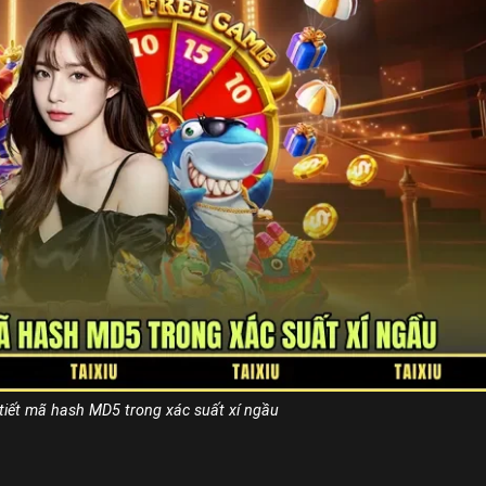
i tiết mã hash MD5 trong xác suất xí ngầu