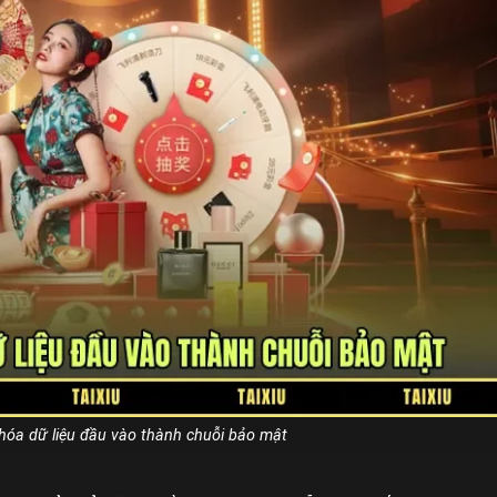
hóa dữ liệu đầu vào thành chuỗi bảo mật