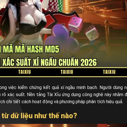
rong việc kiểm chứng kết quả xí ngầu minh bạch. Người dùng 
 rõ xác suất. Nền tảng Tài Xỉu ứng dụng công nghệ này nhằm
hích chi tiết cách hoạt động và phương pháp phân tích hiệu quả.
từ dữ liệu như thế nào?