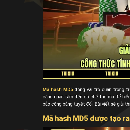
Mã hash MD5
đóng vai trò quan trọng t
càng quan tâm đến cơ chế tạo mã để hiểu
bảo công bằng tuyệt đối. Bài viết sẽ giải t
Mã hash MD5 được tạo ra 