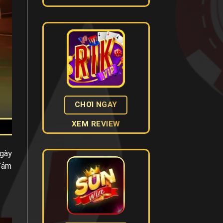
CHƠI NGAY
XEM REVIEW
ngày
 đảm