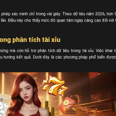
phép xác minh chỉ trong vài giây. Theo dữ liệu năm 2026, hơn
 lần. Điều này cho thấy mức độ quan tâm ngày càng cao đối với 
ng phân tích tài xỉu
ng mà còn hỗ trợ phân tích dữ liệu trong tài xỉu. Việc khai 
 xu hướng kết quả. Dưới đây là các phương pháp phổ biến đượ