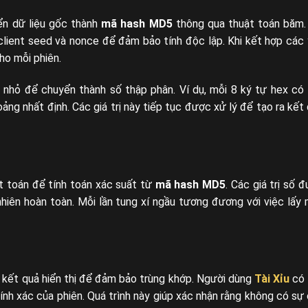
yển dữ liệu gốc thành
mã hash MD5
thông qua thuật toán băm.
client seed và nonce để đảm bảo tính độc lập. Khi kết hợp các
ho mỗi phiên.
 nhỏ để chuyển thành số thập phân. Ví dụ, mỗi 8 ký tự hex có
ảng nhất định. Các giá trị này tiếp tục được xử lý để tạo ra kết
t toán để tính toán xác suất từ
mã hash MD5
. Các giá trị số 
iên hoàn toàn. Mỗi lần tung xí ngầu tương đương với việc lấy
i kết quả hiển thị để đảm bảo trùng khớp. Người dùng
Tài Xỉu
có
hính xác của phiên. Quá trình này giúp xác nhận rằng không có sự