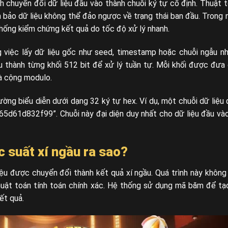
h chuyển đổi dữ liệu đầu vào thành chuỗi ký tự cố định. Thuật 
ảo dữ liệu không thể đảo ngược về trạng thái ban đầu. Trong
hống kiểm chứng kết quả do tốc độ xử lý nhanh.
việc lấy dữ liệu gốc như seed, timestamp hoặc chuỗi ngẫu nh
ệu thành từng khối 512 bit để xử lý tuần tự. Mỗi khối được đưa
và cộng modulo.
ường biểu diễn dưới dạng 32 ký tự hex. Ví dụ, một chuỗi dữ liệu
5d61d832f99”. Chuỗi này đại diện duy nhất cho dữ liệu đầu và
 suất xí ngầu ra sao?
liệu được chuyển đổi thành kết quả xí ngầu. Quá trình này không
uật toán tính toán chính xác. Hệ thống sử dụng mã băm để tạ
ết quả.