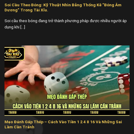
Soi Cầu Theo Bóng: Kỹ Thuật Nhìn Bảng Thống Kê “Bóng Âm
Dương” Trong Tài Xỉu.
Soi cầu theo bóng đang trở thành phương pháp được nhiều người áp
dụng khi [...]
Mẹo Đánh Gấp Thếp – Cách Vào Tiền 1 2 4 8 16 Và Những Sai
Lầm Cần Tránh