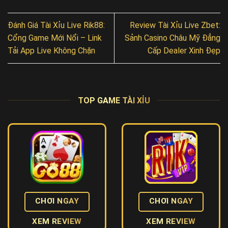
Đánh Giá Tài Xỉu Live Rik88:
Review Tài Xỉu Live Zbet:
Cổng Game Mới Nổi – Link
Sảnh Casino Châu Mỹ Đẳng
Tải App Live Không Chặn
Cấp Dealer Xinh Đẹp
TOP GAME TÀI XỈU
CHƠI NGAY
CHƠI NGAY
XEM REVIEW
XEM REVIEW