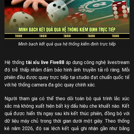
Minh bạch kết quả qua hệ thống kiểm định trực tiếp
Hệ thống
tài xỉu live Five88
áp dụng công nghệ livestream
độ trễ thấp nhằm đảm bảo hình ảnh truyền tải rõ ràng. Mỗi
phiên đều được quay trực tiếp tại studio đạt chuẩn quốc tế
với hệ thống camera đa góc quay chính xác.
Người tham gia có thể theo dõi toàn bộ quá trình lắc xúc
xắc mà không xuất hiện bất kỳ dấu hiệu che khuất nào. Kết
quả được hiển thị ngay sau khi kết thúc phiên, đồng bộ với
dữ liệu máy chủ trong thời gian dưới một giây. Theo thống
kê năm 2026, độ sai lệch kết quả ghi nhận gần như bằng