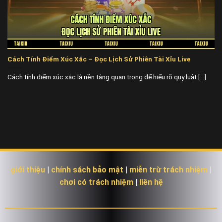
Cách Tính Điểm Xúc Xắc – Đọc Lịch Sử Phiên Tài Xỉu Live
Cách tính điểm xúc xắc là nền tảng quan trọng để hiểu rõ quy luật [...]
giới thiệu
|
chính sách bảo mật
|
miễn trừ trách nhiệm
|
chơi có trách nhiệm
|
liên hệ