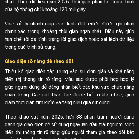
nhất. Theo dữ liệu năm 2026, thời gian phản hồi trung bình
của hệ thống chỉ khoảng 120 mili giây.
Việc xử lý nhanh giúp các lệnh đặt cược được ghi nhận
chính xác trong khoảng thời gian ngắn nhất. Điều này giúp
hạn chế tối đa tình trạng lỗi giao dịch hoặc sai lệch dữ liệu
trong quá trình sử dụng.
Giao diện rõ ràng dễ theo dõi
Thiết kế giao diện tập trung vào sự đơn giản và khả năng
hiển thị thông tin rõ ràng. Màu sắc được phối hợp hợp lý
giúp người dùng dễ dàng nhận biết các khu vực chức năng
quan trọng. Các nút thao tác được bố trí khoa học, giúp
giảm thời gian tìm kiếm và tăng hiệu quả sử dụng.
Theo khảo sát năm 2026, hơn 88 phần trăm người dùng
đánh giá giao diện dễ sử dụng ngay lần đầu trải nghiệm. Việc
hiển thị thông tin rõ ràng giúp người tham gia theo dõi kết