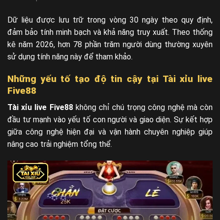
Dữ liệu được lưu trữ trong vòng 30 ngày theo quy định,
đảm bảo tính minh bạch và khả năng truy xuất. Theo thống
kê năm 2026, hơn 78 phần trăm người dùng thường xuyên
sử dụng tính năng này để tham khảo.
Những yếu tố tạo độ tin cậy tại Tài xỉu live
Five88
Tài xỉu live Five88
không chỉ chú trọng công nghệ mà còn
đầu tư mạnh vào yếu tố con người và giao diện. Sự kết hợp
giữa công nghệ hiện đại và vận hành chuyên nghiệp giúp
nâng cao trải nghiệm tổng thể.