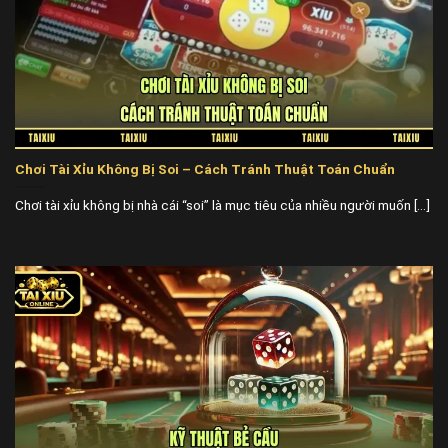
Chơi Tài Xỉu Không Bị Soi – Cách Tránh Thuật Toán Chuẩn
Chơi tài xỉu không bị nhà cái “soi” là mục tiêu của nhiều người muốn [...]