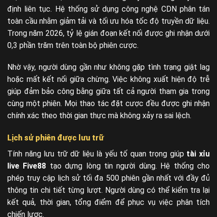
định liên tục. Hệ thống sử dụng công nghệ CDN phân tán
toàn cầu nhằm giảm tải và tối ưu hóa tốc độ truyền dữ liệu.
Trong năm 2026, tỷ lệ gián đoạn kết nối được ghi nhận dưới
0,3 phần trăm trên toàn bộ phiên cược.
Nhờ vậy, người dùng gần như không gặp tình trạng giật lag
hoặc mất kết nối giữa chừng. Việc không xuất hiện độ trễ
giúp đảm bảo công bằng giữa tất cả người tham gia trong
cùng một phiên. Mọi thao tác đặt cược đều được ghi nhận
chính xác theo thời gian thực mà không xảy ra sai lệch.
Lịch sử phiên được lưu trữ
Tính năng lưu trữ dữ liệu là yếu tố quan trọng giúp
tài xỉu
live Five88
tạo dựng lòng tin người dùng. Hệ thống cho
phép truy cập lịch sử tối đa 500 phiên gần nhất với đầy đủ
thông tin chi tiết từng lượt. Người dùng có thể kiểm tra lại
kết quả, thời gian, tổng điểm để phục vụ việc phân tích
chiến lược.