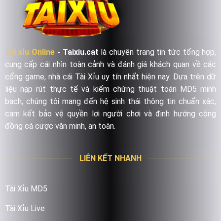
Tài xỉu Online
- Taixiu.cat
là chuyên trang tin tức tổng hợp,
cung cấp cái nhìn toàn cảnh và đánh giá khách quan về các
cổng game, nhà cái Tài Xỉu uy tín nhất hiện nay. Dựa trên dữ
liệu nạp rút thực tế và kiểm chứng thuật toán MD5 minh
bạch, chúng tôi mang đến hệ sinh thái thông tin chuẩn xác,
cam kết bảo vệ quyền lợi người chơi và định hướng cộng
đồng cá cược văn minh, an toàn.
LIÊN KẾT NHANH
Tài Xỉu MD5
Tài Xỉu Live