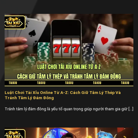
Luật Chơi Tài Xỉu Online Từ A-Z: Cách Giữ Tâm Lý Thép Và
Tránh Tâm Lý Đám Đông
Tránh tâm lý đám đông là yếu tố quan trọng giúp người tham gia giữ [...]