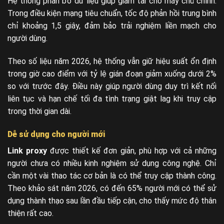
Hệ thống phân bổ dữ liệu giúp giảm tải cho máy chủ chính.
Trong điều kiện mạng tiêu chuẩn, tốc độ phản hồi trung bình
chỉ khoảng 1,5 giây, đảm bảo trải nghiệm liền mạch cho
người dùng.
Theo số liệu năm 2026, hệ thống vẫn giữ hiệu suất ổn định
trong giờ cao điểm với tỷ lệ gián đoạn giảm xuống dưới 2%
so với trước đây. Điều này giúp người dùng duy trì kết nối
liên tục và hạn chế tối đa tình trạng giật lag khi truy cập
trong thời gian dài.
Dễ sử dụng cho người mới
Link proxy
được thiết kế đơn giản, phù hợp với cả những
người chưa có nhiều kinh nghiệm sử dụng công nghệ. Chỉ
cần một vài thao tác cơ bản là có thể truy cập thành công.
Theo khảo sát năm 2026, có đến 65% người mới có thể sử
dụng thành thạo sau lần đầu tiếp cận, cho thấy mức độ thân
thiện rất cao.