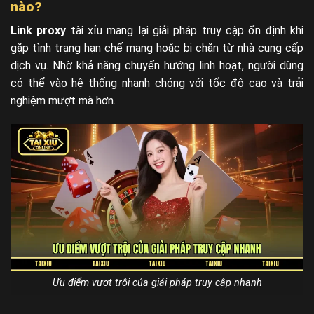
nào?
Link proxy
tài xỉu mang lại giải pháp truy cập ổn định khi
gặp tình trạng hạn chế mạng hoặc bị chặn từ nhà cung cấp
dịch vụ. Nhờ khả năng chuyển hướng linh hoạt, người dùng
có thể vào hệ thống nhanh chóng với tốc độ cao và trải
nghiệm mượt mà hơn.
Ưu điểm vượt trội của giải pháp truy cập nhanh