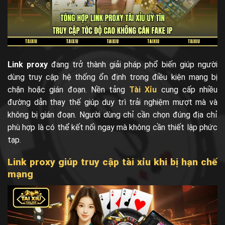
Link proxy
đang trở thành giải pháp phổ biến giúp người
dùng truy cập hệ thống ổn định trong điều kiện mạng bị
chặn hoặc gián đoạn. Nền tảng
Tài Xỉu
cung cấp nhiều
đường dẫn thay thế giúp duy trì trải nghiệm mượt mà và
không bị gián đoạn. Người dùng chỉ cần chọn đúng địa chỉ
phù hợp là có thể kết nối ngay mà không cần thiết lập phức
tạp.
Link proxy giúp truy cập tài xỉu khi bị hạn chế
mạng