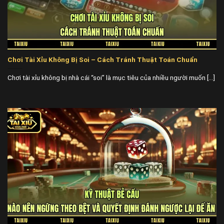
Chơi Tài Xỉu Không Bị Soi – Cách Tránh Thuật Toán Chuẩn
Chơi tài xỉu không bị nhà cái “soi” là mục tiêu của nhiều người muốn [...]