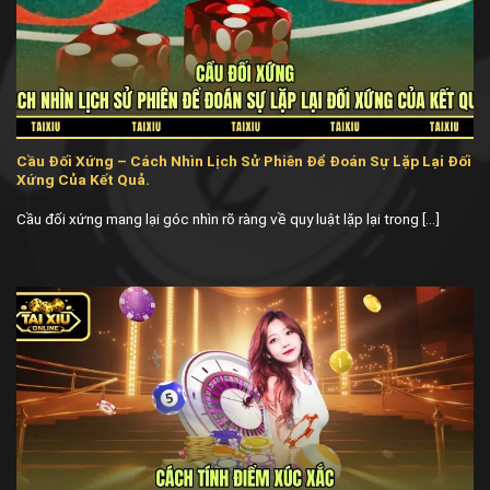
Cầu Đối Xứng – Cách Nhìn Lịch Sử Phiên Để Đoán Sự Lặp Lại Đối
Xứng Của Kết Quả.
Cầu đối xứng mang lại góc nhìn rõ ràng về quy luật lặp lại trong [...]