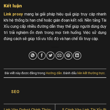
Kết luận
Link proxy
mang lại giải pháp hiệu quả giúp truy cập nhanh
khi hệ thống bị hạn chế hoặc gián đoạn kết nối. Nền tảng Tài
Xỉu cung cấp nhiều đường dẫn thay thế giúp người dùng duy
trì trải nghiệm ổn định trong mọi tình huống. Việc sử dụng
đúng cách sẽ giúp tối ưu tốc độ và hạn chế lỗi truy cập.
Bài viết này được đăng trong
Hướng dẫn
. Đánh dấu
liên kết thường trực
.
SEO
Link Vào Debet Chính Thức:
5 Cách Vào Link Tài Xỉu Bị