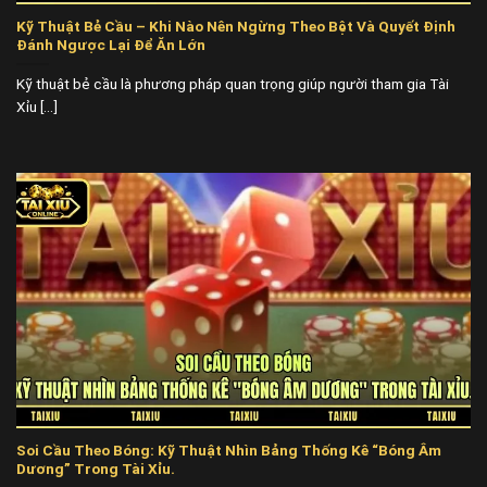
Kỹ Thuật Bẻ Cầu – Khi Nào Nên Ngừng Theo Bệt Và Quyết Định
Đánh Ngược Lại Để Ăn Lớn
Kỹ thuật bẻ cầu là phương pháp quan trọng giúp người tham gia Tài
Xỉu [...]
Soi Cầu Theo Bóng: Kỹ Thuật Nhìn Bảng Thống Kê “Bóng Âm
Dương” Trong Tài Xỉu.