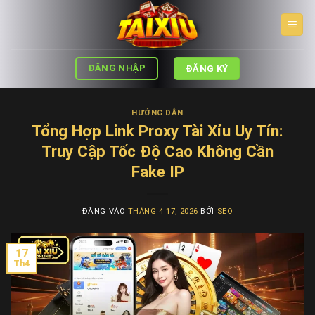
Bỏ
qua
nội
dung
ĐĂNG NHẬP
ĐĂNG KÝ
HƯỚNG DẪN
Tổng Hợp Link Proxy Tài Xỉu Uy Tín:
Truy Cập Tốc Độ Cao Không Cần
Fake IP
ĐĂNG VÀO
THÁNG 4 17, 2026
BỞI
SEO
17
Th4