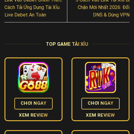
Cách Tải Ứng Dụng Tài Xỉu
Chặn Mới Nhất 2026: Đổi
Live Debet An Toàn
DNS & Dùng VPN
TOP GAME TÀI XỈU
CHƠI NGAY
CHƠI NGAY
XEM REVIEW
XEM REVIEW