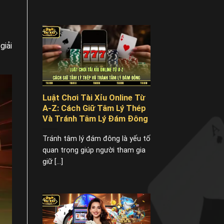
giải
Luật Chơi Tài Xỉu Online Từ
A-Z: Cách Giữ Tâm Lý Thép
Và Tránh Tâm Lý Đám Đông
Tránh tâm lý đám đông là yếu tố
quan trọng giúp người tham gia
giữ [...]