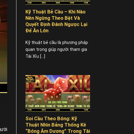
Kỹ Thuật Bẻ Cầu – Khi Nào
Nên Ngừng Theo Bệt Và
Quyết Định Đánh Ngược Lại
Để Ăn Lớn
Kỹ thuật bẻ cầu là phương pháp
quan trọng giúp người tham gia
Tài Xỉu [...]
Soi Cầu Theo Bóng: Kỹ
Thuật Nhìn Bảng Thống Kê
gười
“Bóng Âm Dương” Trong Tài