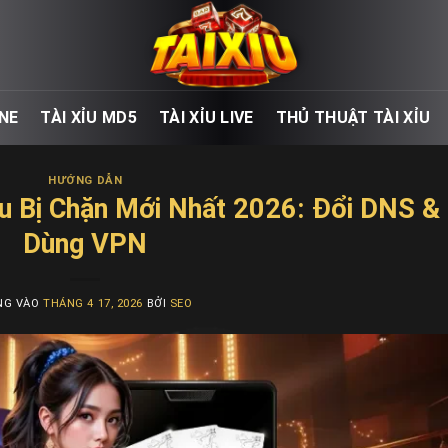
INE
TÀI XỈU MD5
TÀI XỈU LIVE
THỦ THUẬT TÀI XỈU
HƯỚNG DẪN
ỉu Bị Chặn Mới Nhất 2026: Đổi DNS &
Dùng VPN
NG VÀO
THÁNG 4 17, 2026
BỞI
SEO