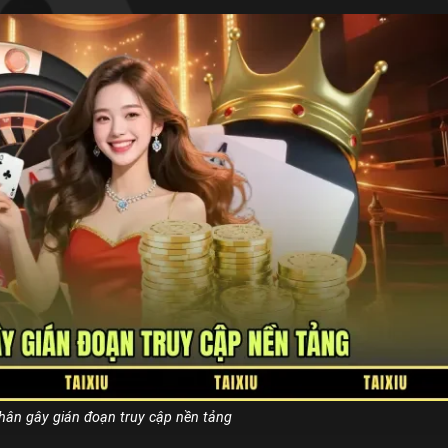
ân gây gián đoạn truy cập nền tảng