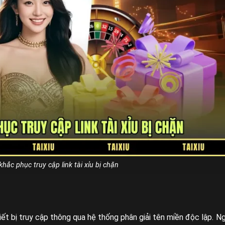
khắc phục truy cập link tài xỉu bị chặn
t bị truy cập thông qua hệ thống phân giải tên miền độc lập. N