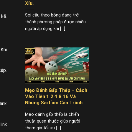
Xỉu.
Soi cầu theo bóng đang trở
 kể.
thành phương pháp được nhiều
người áp dụng khi [...]
 Khi
cập.
Mẹo Đánh Gấp Thếp – Cách
Vào Tiền 1 2 4 8 16 Và
Những Sai Lầm Cần Tránh
link
Mẹo đánh gấp thếp là chiến
thuật quen thuộc giúp người
link
tham gia tối ưu [...]