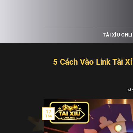
Bỏ
qua
nội
dung
TÀI XỈU ONL
5 Cách Vào Link Tài X
ĐĂ
17
Th4