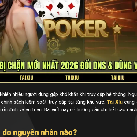
 khiến nhiều người dùng gặp khó khăn khi truy cập hệ thống. Ng
chính sách kiểm soát truy cập tại từng khu vực.
Tài Xỉu
cung 
ối ổn định và an toàn. Bài viết này sẽ hướng dẫn chi tiết các các
ng do nguyên nhân nào?