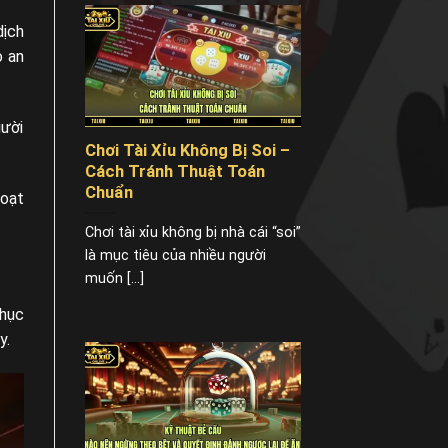
dịch
o an
gười
Chơi Tài Xỉu Không Bị Soi –
Cách Tránh Thuật Toán
Chuẩn
hoạt
Chơi tài xỉu không bị nhà cái “soi”
là mục tiêu của nhiều người
muốn [...]
phục
y.