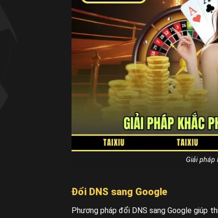
Giải pháp 
Đổi DNS sang Google
Phương pháp đổi DNS sang Google giúp thiế