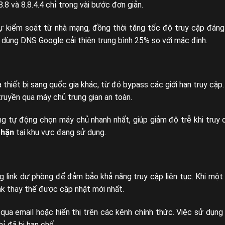
.8 và 8.8.4.4 chỉ trong vài bước đơn giản.
 kiểm soát từ nhà mạng, đồng thời tăng tốc độ truy cập đáng
 dùng DNS Google cải thiện trung bình 25% so với mặc định.
 thiết bị sang quốc gia khác, từ đó bypass các giới hạn truy cập.
ruyền qua máy chủ trung gian an toàn.
g tự động chọn máy chủ nhanh nhất, giúp giảm độ trễ khi truy 
 chặn
tại khu vực đang sử dụng.
link dự phòng để đảm bảo khả năng truy cập liên tục. Khi một 
ink thay thế được cập nhật mới nhất.
ua email hoặc hiển thị trên các kênh chính thức. Việc sử dụng 
hỉ đã bị hạn chế.