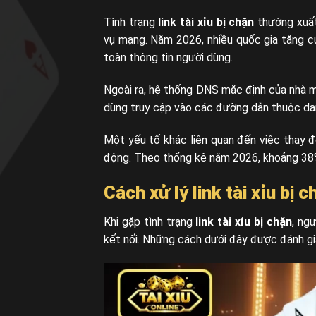
Tình trạng
link tài xỉu bị chặn
thường xuất
vụ mạng. Năm 2026, nhiều quốc gia tăng c
toàn thông tin người dùng.
Ngoài ra, hệ thống DNS mặc định của nhà mạ
dùng truy cập vào các đường dẫn thuộc danh
Một yếu tố khác liên quan đến việc thay 
động. Theo thống kê năm 2026, khoảng 38% 
Cách xử lý link tài xỉu bị 
Khi gặp tình trạng
link tài xỉu bị chặn
, ng
kết nối. Những cách dưới đây được đánh giá