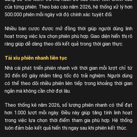
của từng phiên. Theo báo cáo năm 2026, hệ thống xử lý hơn
500.000 phiên mỗi ngày với độ chính xác tuyệt đối.
Nhiều bàn cược được mở đồng thời giúp người dùng linh
hoạt trong việc lựa chọn phiên phù hợp. Giao diện hiển thị rõ
ràng giúp dễ dàng theo dõi kết quả trong thời gian thực.
Tài xỉu phiên nhanh liên tục
Nhà cái phát triển phiên nhanh với thời gian mỗi lượt chỉ từ
30 đến 60 giây nhằm tăng tốc độ trải nghiệm. Người dùng
có thể theo dõi nhiều phiên liên tiếp trong khoảng thời gian
ngắn mà không cần chờ đợi lâu.
Theo thống kê năm 2026, số lượng phiên nhanh có thể đạt
hơn 1.000 lượt mỗi ngày. Điều này giúp tăng tính linh hoạt
trong việc lựa chọn thời điểm tham gia phù hợp. Hệ thống
luôn đảm bảo kết quả hiển thị ngay sau khi phiên kết thúc.