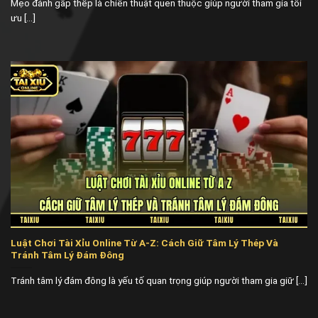
Mẹo đánh gấp thếp là chiến thuật quen thuộc giúp người tham gia tối
ưu [...]
Luật Chơi Tài Xỉu Online Từ A-Z: Cách Giữ Tâm Lý Thép Và
Tránh Tâm Lý Đám Đông
Tránh tâm lý đám đông là yếu tố quan trọng giúp người tham gia giữ [...]