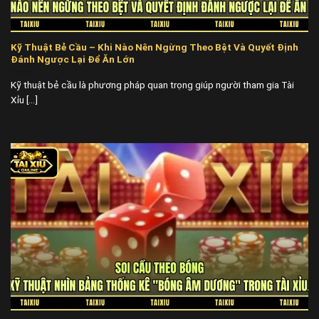
Kỹ Thuật Bẻ Cầu – Khi Nào Nên Ngừng Theo Bệt Và Quyết Định
Đánh Ngược Lại Để Ăn Lớn
Kỹ thuật bẻ cầu là phương pháp quan trọng giúp người tham gia Tài
Xỉu [...]