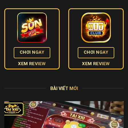
CHƠI NGAY
CHƠI NGAY
XEM REVIEW
XEM REVIEW
BÀI VIẾT MỚI