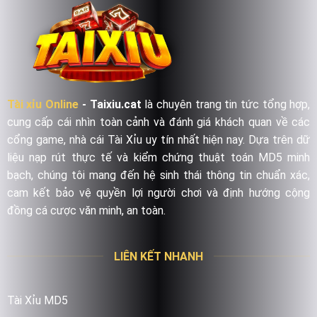
Tài xỉu Online
- Taixiu.cat
là chuyên trang tin tức tổng hợp,
cung cấp cái nhìn toàn cảnh và đánh giá khách quan về các
cổng game, nhà cái Tài Xỉu uy tín nhất hiện nay. Dựa trên dữ
liệu nạp rút thực tế và kiểm chứng thuật toán MD5 minh
bạch, chúng tôi mang đến hệ sinh thái thông tin chuẩn xác,
cam kết bảo vệ quyền lợi người chơi và định hướng cộng
đồng cá cược văn minh, an toàn.
LIÊN KẾT NHANH
Tài Xỉu MD5