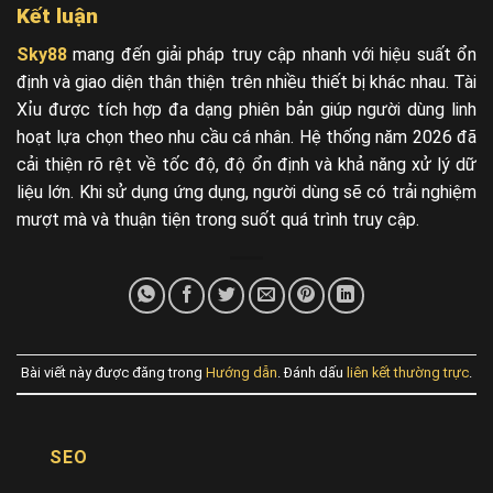
Kết luận
Sky88
mang đến giải pháp truy cập nhanh với hiệu suất ổn
định và giao diện thân thiện trên nhiều thiết bị khác nhau. Tài
Xỉu được tích hợp đa dạng phiên bản giúp người dùng linh
hoạt lựa chọn theo nhu cầu cá nhân. Hệ thống năm 2026 đã
cải thiện rõ rệt về tốc độ, độ ổn định và khả năng xử lý dữ
liệu lớn. Khi sử dụng ứng dụng, người dùng sẽ có trải nghiệm
mượt mà và thuận tiện trong suốt quá trình truy cập.
Bài viết này được đăng trong
Hướng dẫn
. Đánh dấu
liên kết thường trực
.
SEO