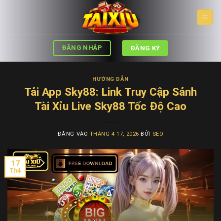
Bỏ
qua
nội
dung
ĐĂNG NHẬP
ĐĂNG KÝ
HƯỚNG DẪN
Tải App Sky88: Link Truy Cập Sảnh
Tài Xỉu Live Sky88 Tốc Độ Cao
ĐĂNG VÀO
THÁNG 4 17, 2026
BỞI
SEO
17
Th4