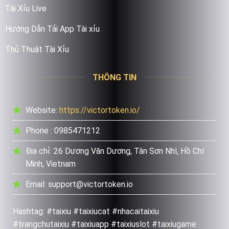
Tài Xỉu Live
Hướng Dẫn Tải App Tài xỉu
Thủ Thuật Tài Xỉu
THÔNG TIN
Website:
https://victortoken.io/
Phone : 0985471212
Địa chỉ: 26 Dương Văn Dương, Tân Sơn Nhì, Hồ Chí
Minh, Vietnam
Email:
support@victortoken.io
Hashtag:
#taixiu #taixiucat #nhacaitaixiu
#trangchutaixiu #taixiuapp #taixiuslot #taixiugame