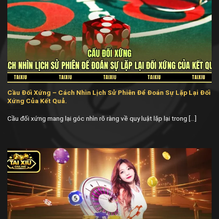
Cầu Đối Xứng – Cách Nhìn Lịch Sử Phiên Để Đoán Sự Lặp Lại Đối
Xứng Của Kết Quả.
Cầu đối xứng mang lại góc nhìn rõ ràng về quy luật lặp lại trong [...]