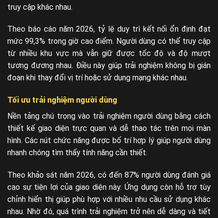
truy cập khác nhau.
Theo báo cáo năm 2026, tỷ lệ duy trì kết nối ổn định đạt
mức 99,3% trong giờ cao điểm. Người dùng có thể truy cập
từ nhiều khu vực mà vẫn giữ được tốc độ và độ mượt
tương đương nhau. Điều này giúp trải nghiệm không bị gián
đoạn khi thay đổi vị trí hoặc sử dụng mạng khác nhau.
Tối ưu trải nghiệm người dùng
Nền tảng chú trọng vào trải nghiệm người dùng bằng cách
thiết kế giao diện trực quan và dễ thao tác trên mọi màn
hình. Các nút chức năng được bố trí hợp lý giúp người dùng
nhanh chóng tìm thấy tính năng cần thiết.
Theo khảo sát năm 2026, có đến 87% người dùng đánh giá
cao sự tiện lợi của giao diện này. Ứng dụng còn hỗ trợ tùy
chỉnh hiển thị giúp phù hợp với nhiều nhu cầu sử dụng khác
nhau. Nhờ đó, quá trình trải nghiệm trở nên dễ dàng và tiết