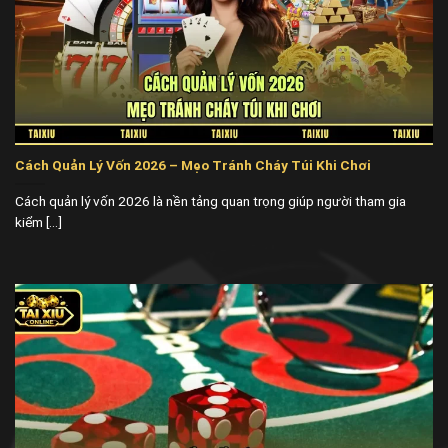
Cách Quản Lý Vốn 2026 – Mẹo Tránh Cháy Túi Khi Chơi
Cách quản lý vốn 2026 là nền tảng quan trọng giúp người tham gia
kiểm [...]