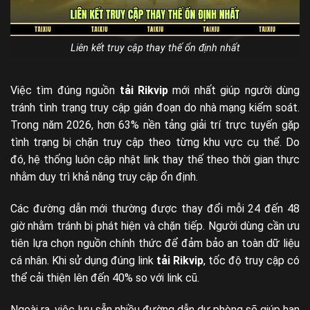
Liên kết truy cập thay thế ổn định nhất
Việc tìm đúng nguồn
tải Rikvip
mới nhất giúp người dùng
tránh tình trạng truy cập gián đoạn do nhà mạng kiểm soát.
Trong năm 2026, hơn 63% nền tảng giải trí trực tuyến gặp
tình trạng bị chặn truy cập theo từng khu vực cụ thể. Do
đó, hệ thống luôn cập nhật link thay thế theo thời gian thực
nhằm duy trì khả năng truy cập ổn định.
Các đường dẫn mới thường được thay đổi mỗi 24 đến 48
giờ nhằm tránh bị phát hiện và chặn tiếp. Người dùng cần ưu
tiên lựa chọn nguồn chính thức để đảm bảo an toàn dữ liệu
cá nhân. Khi sử dụng đúng link
tải Rikvip
, tốc độ truy cập có
thể cải thiện lên đến 40% so với link cũ.
Ngoài ra, việc lưu sẵn nhiều đường dẫn dự phòng sẽ giúp hạn