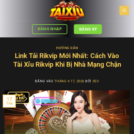
Bỏ
qua
nội
dung
ĐĂNG NHẬP
ĐĂNG KÝ
HƯỚNG DẪN
Link Tải Rikvip Mới Nhất: Cách Vào
Tài Xỉu Rikvip Khi Bị Nhà Mạng Chặn
ĐĂNG VÀO
THÁNG 4 17, 2026
BỞI
SEO
17
Th4