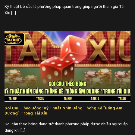
Kỹ thuật bẻ cầu là phương pháp quan trọng giúp người tham gia Tài
Xỉu [...]
Soi Cầu Theo Bóng: Kỹ Thuật Nhìn Bảng Thống Kê “Bóng Âm
Dương” Trong Tài Xỉu.
Soi cầu theo bóng đang trở thành phương pháp được nhiều người áp
dụng khi [...]