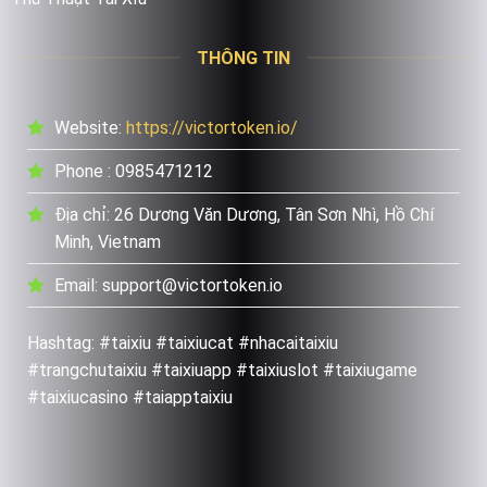
THÔNG TIN
Website:
https://victortoken.io/
Phone : 0985471212
Địa chỉ: 26 Dương Văn Dương, Tân Sơn Nhì, Hồ Chí
Minh, Vietnam
Email:
support@victortoken.io
Hashtag:
#taixiu #taixiucat #nhacaitaixiu
#trangchutaixiu #taixiuapp #taixiuslot #taixiugame
#taixiucasino #taiapptaixiu