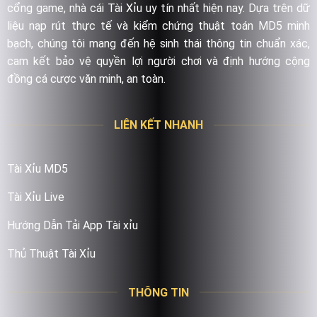
cổng game, nhà cái Tài Xỉu uy tín nhất hiện nay. Dựa trên dữ
liệu nạp rút thực tế và kiểm chứng thuật toán MD5 minh
bạch, chúng tôi mang đến hệ sinh thái thông tin chuẩn xác,
cam kết bảo vệ quyền lợi người chơi và định hướng cộng
đồng cá cược văn minh, an toàn.
LIÊN KẾT NHANH
Tài Xỉu MD5
Tài Xỉu Live
Hướng Dẫn Tải App Tài xỉu
Thủ Thuật Tài Xỉu
THÔNG TIN