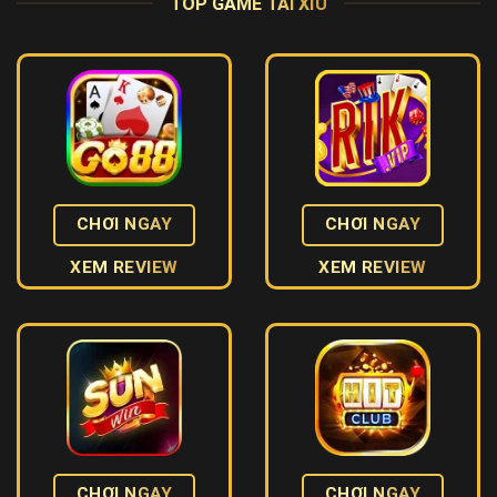
TOP GAME TÀI XỈU
CHƠI NGAY
CHƠI NGAY
XEM REVIEW
XEM REVIEW
CHƠI NGAY
CHƠI NGAY