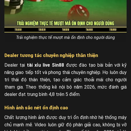
Trải nghiệm thực tế mượt mà ổn định cho người dùng
Dealer tương tác chuyên nghiệp thân thiện
Dealer tại
tài xỉu live Sin88
được đào tạo bài bản với kỹ
năng giao tiếp tốt và phong thái chuyên nghiệp. Họ luôn duy
trì thái độ thân thiện, tạo cảm giác thoải mái cho người
tham gia. Theo thống kê nội bộ năm 2026, mức đánh giá
dealer đạt trung bình 4,8 trên 5 điểm.
Hình ảnh sắc nét ổn định cao
Chất lượng hình ảnh được duy trì ổn định nhờ hệ thống máy
chủ mạnh mẽ. Video luôn giữ độ phân giải cao, không bị vỡ