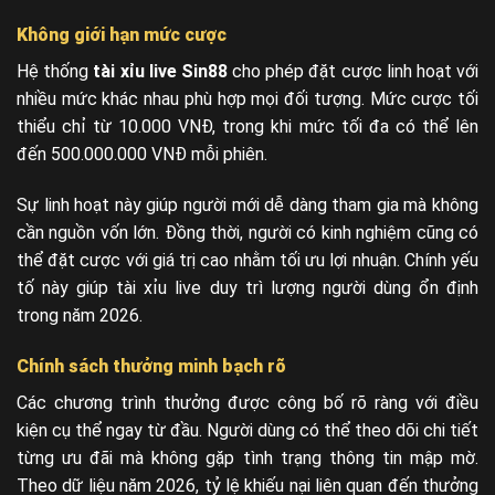
Không giới hạn mức cược
Hệ thống
tài xỉu live Sin88
cho phép đặt cược linh hoạt với
nhiều mức khác nhau phù hợp mọi đối tượng. Mức cược tối
thiểu chỉ từ 10.000 VNĐ, trong khi mức tối đa có thể lên
đến 500.000.000 VNĐ mỗi phiên.
Sự linh hoạt này giúp người mới dễ dàng tham gia mà không
cần nguồn vốn lớn. Đồng thời, người có kinh nghiệm cũng có
thể đặt cược với giá trị cao nhằm tối ưu lợi nhuận. Chính yếu
tố này giúp tài xỉu live duy trì lượng người dùng ổn định
trong năm 2026.
Chính sách thưởng minh bạch rõ
Các chương trình thưởng được công bố rõ ràng với điều
kiện cụ thể ngay từ đầu. Người dùng có thể theo dõi chi tiết
từng ưu đãi mà không gặp tình trạng thông tin mập mờ.
Theo dữ liệu năm 2026, tỷ lệ khiếu nại liên quan đến thưởng