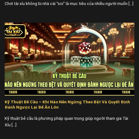
Chơi tài xỉu không bị nhà cái “soi” là mục tiêu của nhiều người muốn [...]
Kỹ Thuật Bẻ Cầu – Khi Nào Nên Ngừng Theo Bệt Và Quyết Định
Đánh Ngược Lại Để Ăn Lớn
Kỹ thuật bẻ cầu là phương pháp quan trọng giúp người tham gia Tài
Xỉu [...]