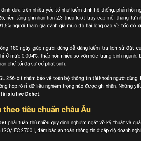
ịnh dựa trên nhiều yếu tố như kiểm định hệ thống, phản hồi n
6, nền tảng ghi nhận hơn 2,3 triệu lượt truy cập mỗi tháng từ n
91,6% người tham gia đánh giá mức độ hài lòng cao về tốc độ x
 vòng 180 ngày giúp người dùng dễ dàng kiểm tra lịch sử đặt c
 chỉ ở mức 0,004%, thấp hơn nhiều so với mức trung bình ngành. 
ạn chế tối đa sự cố phát sinh.
L 256-bit nhằm bảo vệ toàn bộ thông tin tài khoản người dùng.
ng hợp rò rỉ dữ liệu nghiêm trọng nào được ghi nhận. Những yế
a
tài xỉu live Debet
.
h theo tiêu chuẩn châu Âu
bet
phải tuân thủ nhiều quy định nghiêm ngặt về kỹ thuật và quả
n ISO/IEC 27001, đảm bảo an toàn thông tin ở cấp độ doanh nghi