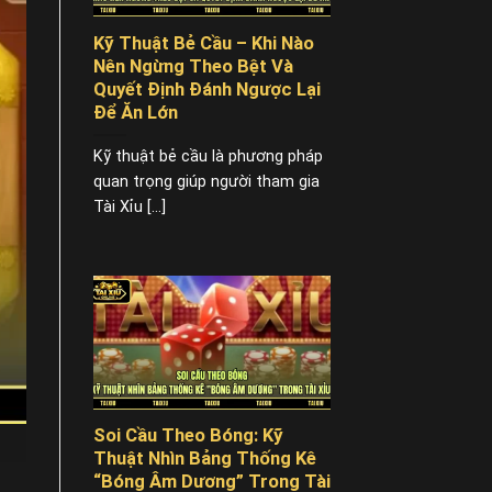
Kỹ Thuật Bẻ Cầu – Khi Nào
Nên Ngừng Theo Bệt Và
Quyết Định Đánh Ngược Lại
Để Ăn Lớn
Kỹ thuật bẻ cầu là phương pháp
quan trọng giúp người tham gia
Tài Xỉu [...]
Soi Cầu Theo Bóng: Kỹ
Thuật Nhìn Bảng Thống Kê
“Bóng Âm Dương” Trong Tài