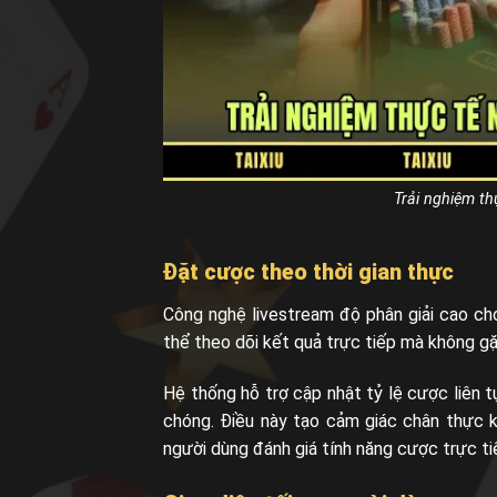
Trải nghiệm thự
Đặt cược theo thời gian thực
Công nghệ livestream độ phân giải cao cho
thể theo dõi kết quả trực tiếp mà không gặp
Hệ thống hỗ trợ cập nhật tỷ lệ cược liên t
chóng. Điều này tạo cảm giác chân thực 
người dùng đánh giá tính năng cược trực tiế