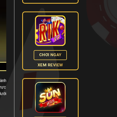
CHƠI NGAY
XEM REVIEW
hành
trực
dưới