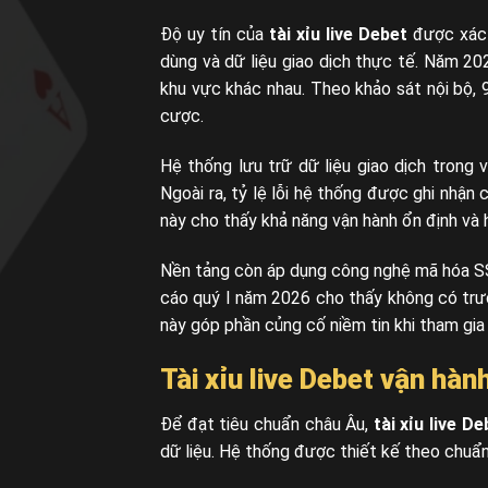
Độ uy tín của
tài xỉu live Debet
được xác đ
dùng và dữ liệu giao dịch thực tế. Năm 202
khu vực khác nhau. Theo khảo sát nội bộ, 
cược.
Hệ thống lưu trữ dữ liệu giao dịch trong
Ngoài ra, tỷ lệ lỗi hệ thống được ghi nhận
này cho thấy khả năng vận hành ổn định và h
Nền tảng còn áp dụng công nghệ mã hóa SS
cáo quý I năm 2026 cho thấy không có trườ
này góp phần củng cố niềm tin khi tham gi
Tài xỉu live Debet vận hàn
Để đạt tiêu chuẩn châu Âu,
tài xỉu live De
dữ liệu. Hệ thống được thiết kế theo chuẩ