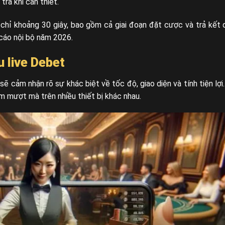
ra khi cần thiết.
 chỉ khoảng 30 giây, bao gồm cả giai đoạn đặt cược và trả kết 
 cáo nội bộ năm 2026.
u live Debet
sẽ cảm nhận rõ sự khác biệt về tốc độ, giao diện và tính tiện lợi
m mượt mà trên nhiều thiết bị khác nhau.