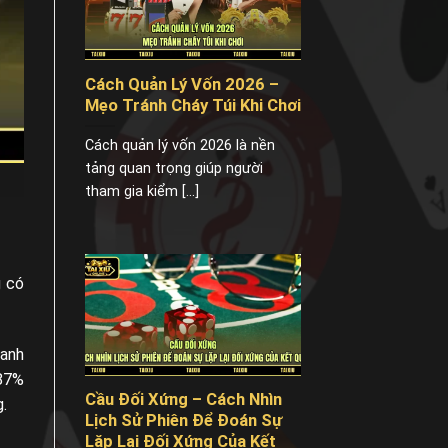
Cách Quản Lý Vốn 2026 –
Mẹo Tránh Cháy Túi Khi Chơi
Cách quản lý vốn 2026 là nền
tảng quan trọng giúp người
tham gia kiểm [...]
g có
hanh
87%
Cầu Đối Xứng – Cách Nhìn
.
Lịch Sử Phiên Để Đoán Sự
Lặp Lại Đối Xứng Của Kết