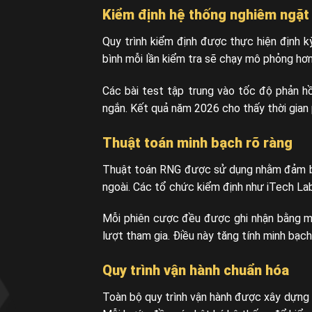
Kiểm định hệ thống nghiêm ngặt
Quy trình kiểm định được thực hiện định k
bình mỗi lần kiểm tra sẽ chạy mô phỏng hơ
Các bài test tập trung vào tốc độ phản hồi
ngắn. Kết quả năm 2026 cho thấy thời gian p
Thuật toán minh bạch rõ ràng
Thuật toán RNG được sử dụng nhằm đảm bảo
ngoài. Các tổ chức kiểm định như iTech La
Mỗi phiên cược đều được ghi nhận bằng mã
lượt tham gia. Điều này tăng tính minh bạch
Quy trình vận hành chuẩn hóa
Toàn bộ quy trình vận hành được xây dựng t