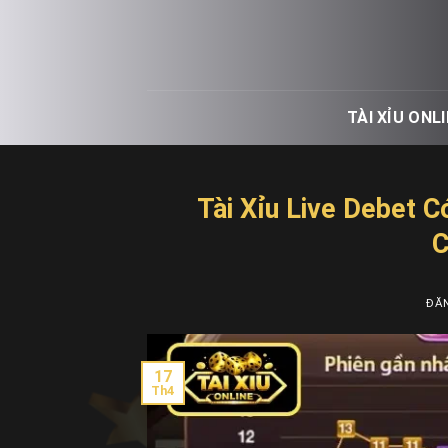
Bỏ
qua
nội
dung
TÀI XỈU ONL
Tài Xỉu Live Debet 
C
ĐĂ
17
Th4