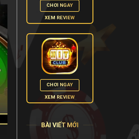
CHƠI NGAY
XEM REVIEW
CHƠI NGAY
XEM REVIEW
BÀI VIẾT MỚI