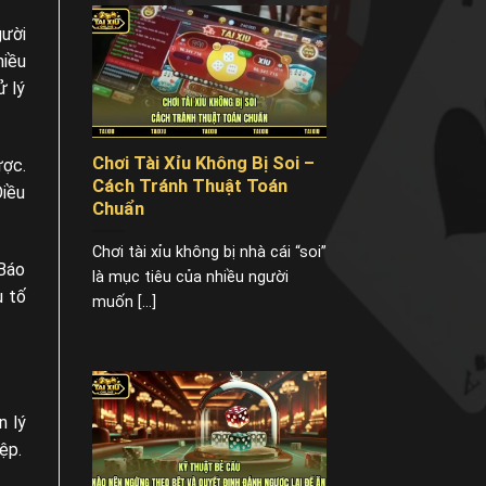
gười
hiều
ử lý
Chơi Tài Xỉu Không Bị Soi –
ược.
Cách Tránh Thuật Toán
Điều
Chuẩn
Chơi tài xỉu không bị nhà cái “soi”
 Báo
là mục tiêu của nhiều người
u tố
muốn [...]
n lý
ệp.