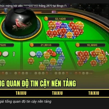
iá tổng quan độ tin cậy nền tảng