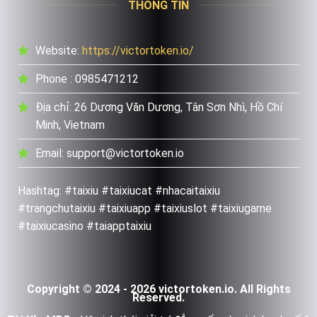
THÔNG TIN
Website:
https://victortoken.io/
Phone : 0985471212
Địa chỉ: 26 Dương Văn Dương, Tân Sơn Nhì, Hồ Chí
Minh, Vietnam
Email:
support@victortoken.io
Hashtag:
#taixiu #taixiucat #nhacaitaixiu
#trangchutaixiu #taixiuapp #taixiuslot #taixiugame
#taixiucasino #taiapptaixiu
Copyright © 2024 - 2026 victortoken.io. All Rights
Reserved.