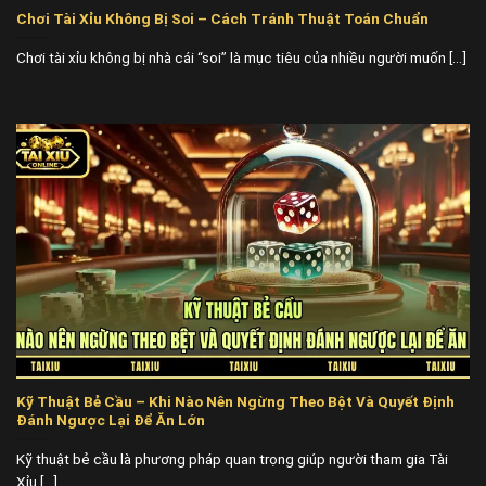
Chơi Tài Xỉu Không Bị Soi – Cách Tránh Thuật Toán Chuẩn
Chơi tài xỉu không bị nhà cái “soi” là mục tiêu của nhiều người muốn [...]
Kỹ Thuật Bẻ Cầu – Khi Nào Nên Ngừng Theo Bệt Và Quyết Định
Đánh Ngược Lại Để Ăn Lớn
Kỹ thuật bẻ cầu là phương pháp quan trọng giúp người tham gia Tài
Xỉu [...]