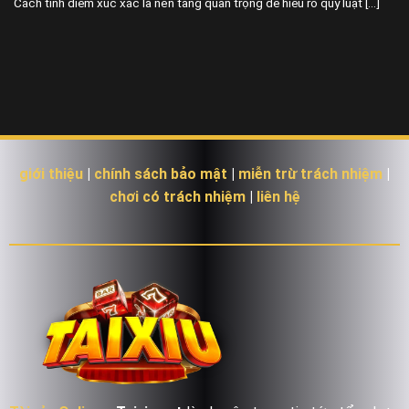
Cách tính điểm xúc xắc là nền tảng quan trọng để hiểu rõ quy luật [...]
giới thiệu
|
chính sách bảo mật
|
miễn trừ trách nhiệm
|
chơi có trách nhiệm
|
liên hệ