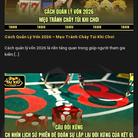
Cách Quản Lý Vốn 2026 – Mẹo Tránh Cháy Túi Khi Chơi
Cách quản lý vốn 2026 là nền tảng quan trọng giúp người tham gia
kiểm [...]