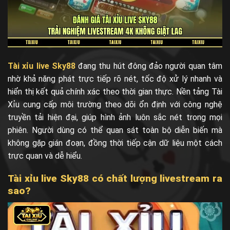
Tài xỉu live Sky88
đang thu hút đông đảo người quan tâm
nhờ khả năng phát trực tiếp rõ nét, tốc độ xử lý nhanh và
hiển thị kết quả chính xác theo thời gian thực. Nền tảng Tài
Xỉu cung cấp môi trường theo dõi ổn định với công nghệ
truyền tải hiện đại, giúp hình ảnh luôn sắc nét trong mọi
phiên. Người dùng có thể quan sát toàn bộ diễn biến mà
không gặp gián đoạn, đồng thời tiếp cận dữ liệu một cách
trực quan và dễ hiểu.
Tài xỉu live Sky88 có chất lượng livestream ra
sao?