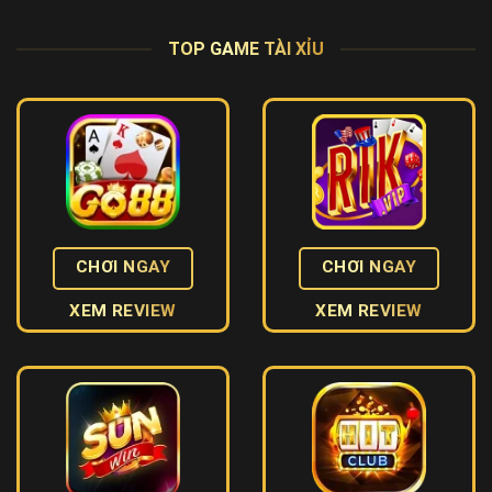
TOP GAME TÀI XỈU
CHƠI NGAY
CHƠI NGAY
XEM REVIEW
XEM REVIEW