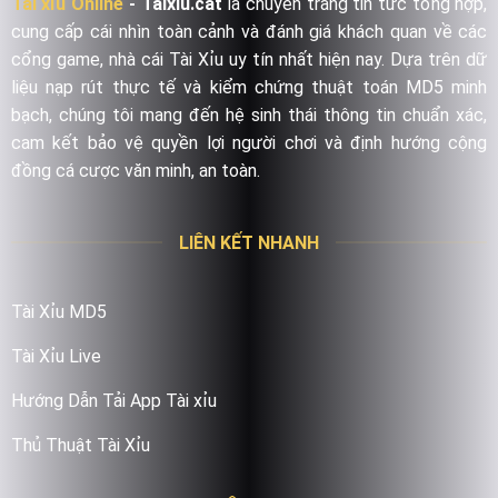
Tài xỉu Online
- Taixiu.cat
là chuyên trang tin tức tổng hợp,
cung cấp cái nhìn toàn cảnh và đánh giá khách quan về các
cổng game, nhà cái Tài Xỉu uy tín nhất hiện nay. Dựa trên dữ
liệu nạp rút thực tế và kiểm chứng thuật toán MD5 minh
bạch, chúng tôi mang đến hệ sinh thái thông tin chuẩn xác,
cam kết bảo vệ quyền lợi người chơi và định hướng cộng
đồng cá cược văn minh, an toàn.
LIÊN KẾT NHANH
Tài Xỉu MD5
Tài Xỉu Live
Hướng Dẫn Tải App Tài xỉu
Thủ Thuật Tài Xỉu