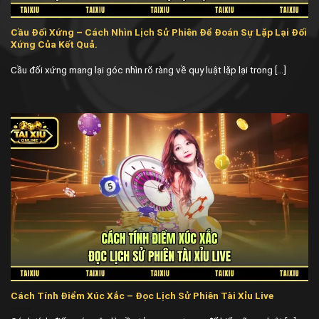
Cầu Đối Xứng – Cách Nhìn Lịch Sử Phiên Để Đoán Sự Lặp Lại Đối
Xứng Của Kết Quả.
Cầu đối xứng mang lại góc nhìn rõ ràng về quy luật lặp lại trong [...]
Cách Tính Điểm Xúc Xắc – Đọc Lịch Sử Phiên Tài Xỉu Live